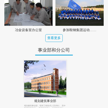
冶金设备室办公室
参加鞍钢集团运动……
查看更多
事业部和分公司
规划建筑事业部
规划建筑事业部，现有工程技术人员109人，其中