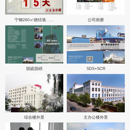
宁钢260㎡烧结项……
公司画册
脱硫脱硝
SDS+SCR
综合楼外景
主办公楼外景