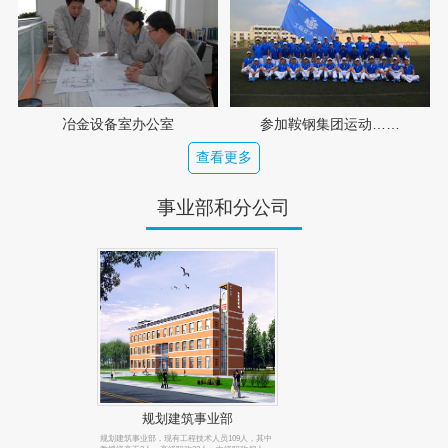
冶金设备室办公室
参加鞍钢集团运动……
查看更多
事业部和分公司
规划建筑事业部
规划建筑事业部，现有工程技术人员109人，其中