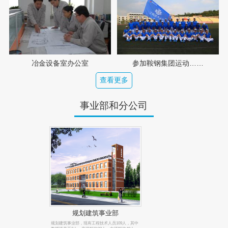
冶金设备室办公室
参加鞍钢集团运动……
查看更多
事业部和分公司
规划建筑事业部
规划建筑事业部，现有工程技术人员109人，其中