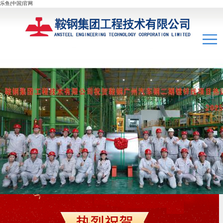
乐鱼(中国)官网