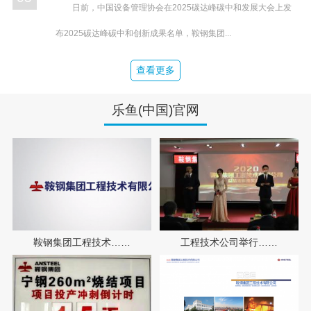
日前，中国设备管理协会在2025碳达峰碳中和发展大会上发
布2025碳达峰碳中和创新成果名单，鞍钢集团...
查看更多
乐鱼(中国)官网
鞍钢集团工程技术……
工程技术公司举行……