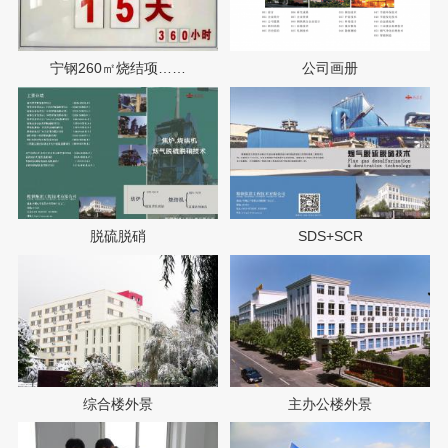
宁钢260㎡烧结项……
公司画册
脱硫脱硝
SDS+SCR
综合楼外景
主办公楼外景