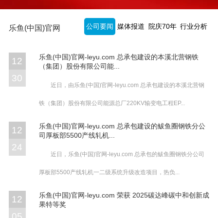
公司要闻
媒体报道
院庆70年
行业分析
乐鱼(中国)官网
乐鱼(中国)官网-leyu.com 总承包建设的本溪北营钢铁
12
（集团）股份有限公司能...
30
近日，由乐鱼(中国)官网-leyu.com 总承包建设的本溪北营钢
铁（集团）股份有限公司能源总厂220KV输变电工程EP...
乐鱼(中国)官网-leyu.com 总承包建设的鲅鱼圈钢铁分公
12
司厚板部5500产线轧机...
24
近日，乐鱼(中国)官网-leyu.com 总承包的鲅鱼圈钢铁分公司
厚板部5500产线轧机一二级系统升级改造项目，热负...
乐鱼(中国)官网-leyu.com 荣获 2025碳达峰碳中和创新成
12
果特等奖
05