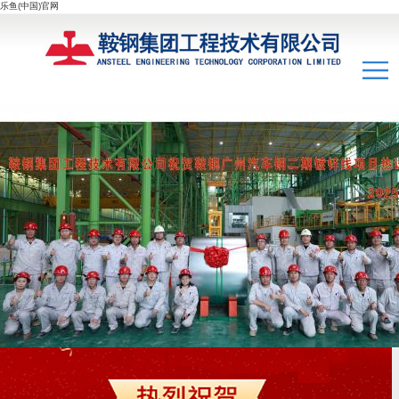
乐鱼(中国)官网