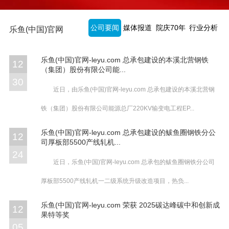
公司要闻
媒体报道
院庆70年
行业分析
乐鱼(中国)官网
乐鱼(中国)官网-leyu.com 总承包建设的本溪北营钢铁
12
（集团）股份有限公司能...
30
近日，由乐鱼(中国)官网-leyu.com 总承包建设的本溪北营钢
铁（集团）股份有限公司能源总厂220KV输变电工程EP...
乐鱼(中国)官网-leyu.com 总承包建设的鲅鱼圈钢铁分公
12
司厚板部5500产线轧机...
24
近日，乐鱼(中国)官网-leyu.com 总承包的鲅鱼圈钢铁分公司
厚板部5500产线轧机一二级系统升级改造项目，热负...
乐鱼(中国)官网-leyu.com 荣获 2025碳达峰碳中和创新成
12
果特等奖
05