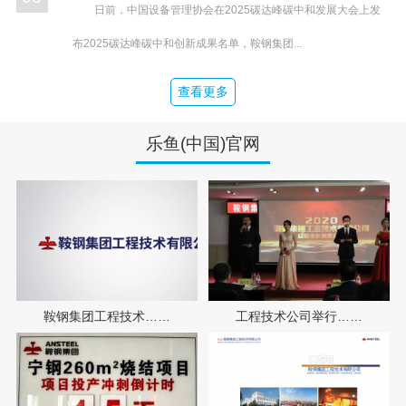
日前，中国设备管理协会在2025碳达峰碳中和发展大会上发
布2025碳达峰碳中和创新成果名单，鞍钢集团...
查看更多
乐鱼(中国)官网
鞍钢集团工程技术……
工程技术公司举行……