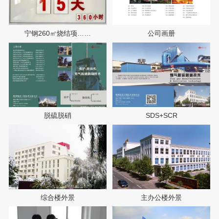
宁钢260㎡烧结项……
公司画册
脱硫脱硝
SDS+SCR
综合楼外景
主办公楼外景