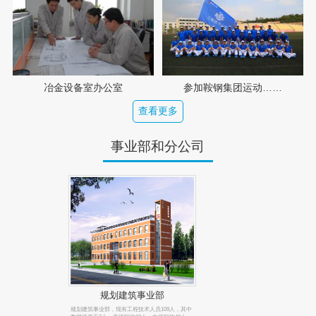
冶金设备室办公室
参加鞍钢集团运动……
查看更多
事业部和分公司
规划建筑事业部
规划建筑事业部，现有工程技术人员109人，其中