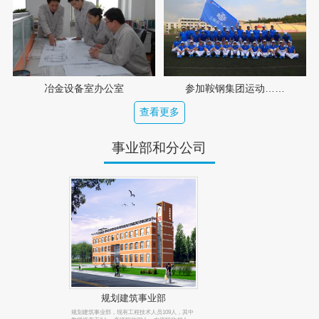
冶金设备室办公室
参加鞍钢集团运动……
查看更多
事业部和分公司
规划建筑事业部
规划建筑事业部，现有工程技术人员109人，其中