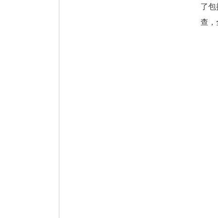
了包
查，