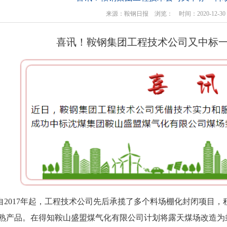
来源：鞍钢日报 浏览：
时间：2020-12-30 1
喜讯！鞍钢集团工程技术公司又中标
017年起，工程技术公司先后承揽了多个料场棚化封闭项目，
熟产品。在得知鞍山盛盟煤气化有限公司计划将露天煤场改造为