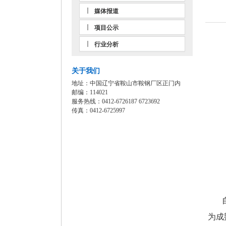
媒体报道
项目公示
行业分析
关于我们
地址：中国辽宁省鞍山市鞍钢厂区正门内
邮编：114021
服务热线：0412-6726187 6723692
传真：0412-6725997
自2
为成