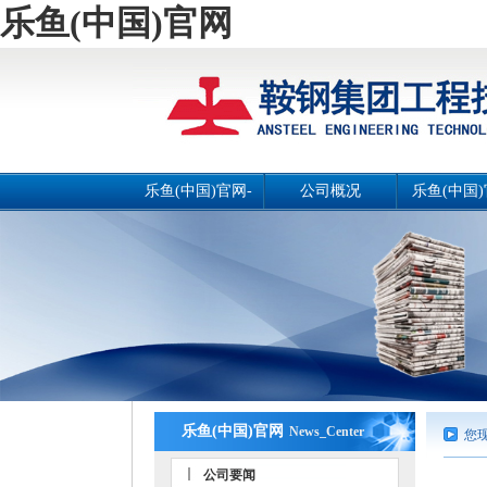
乐鱼(中国)官网
乐鱼(中国)官网-
公司概况
乐鱼(中国
公司简介
公司画
leyu.com
总经理致辞
公司宣传
战略目标
工作理
组织机构
公司风
工作团队
人文环
荣誉资质
事业部和分公司
乐鱼(中国)官网
News_Center
您
公司要闻