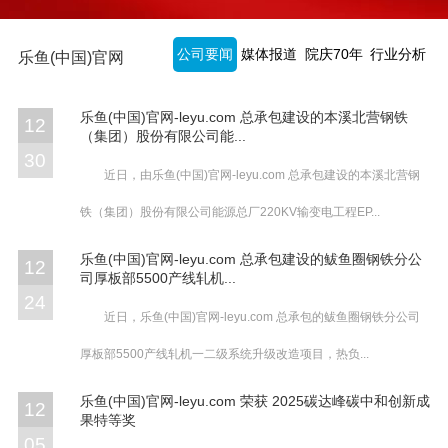
公司要闻
媒体报道
院庆70年
行业分析
乐鱼(中国)官网
乐鱼(中国)官网-leyu.com 总承包建设的本溪北营钢铁
12
（集团）股份有限公司能...
30
近日，由乐鱼(中国)官网-leyu.com 总承包建设的本溪北营钢
铁（集团）股份有限公司能源总厂220KV输变电工程EP...
乐鱼(中国)官网-leyu.com 总承包建设的鲅鱼圈钢铁分公
12
司厚板部5500产线轧机...
24
近日，乐鱼(中国)官网-leyu.com 总承包的鲅鱼圈钢铁分公司
厚板部5500产线轧机一二级系统升级改造项目，热负...
乐鱼(中国)官网-leyu.com 荣获 2025碳达峰碳中和创新成
12
果特等奖
05