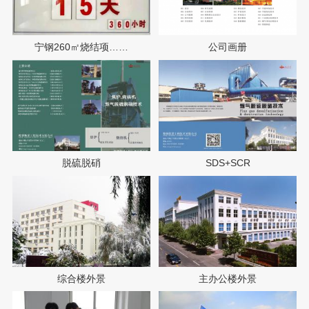
宁钢260㎡烧结项……
公司画册
脱硫脱硝
SDS+SCR
综合楼外景
主办公楼外景