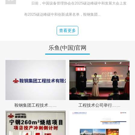
日前，中国设备管理协会在2025碳达峰碳中和发展大会上发
布2025碳达峰碳中和创新成果名单，鞍钢集团...
查看更多
乐鱼(中国)官网
鞍钢集团工程技术……
工程技术公司举行……