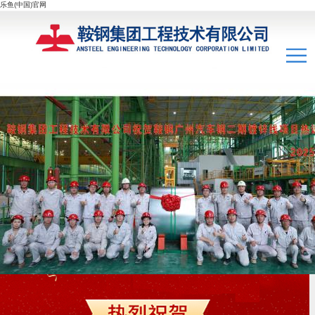
乐鱼(中国)官网