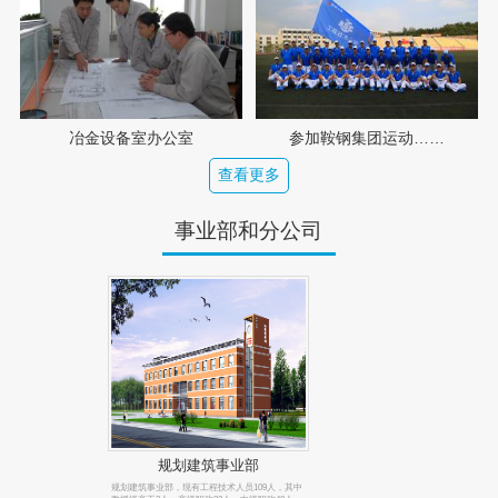
冶金设备室办公室
参加鞍钢集团运动……
查看更多
事业部和分公司
规划建筑事业部
规划建筑事业部，现有工程技术人员109人，其中