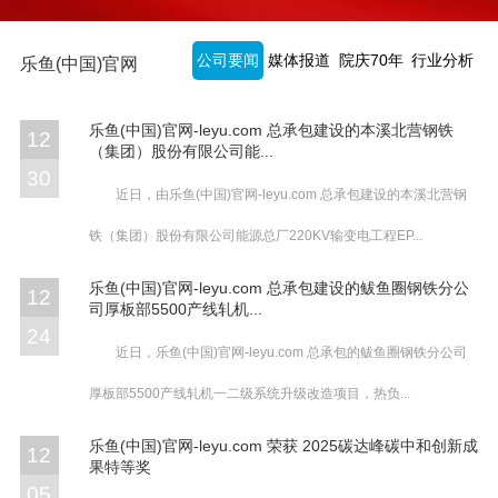
公司要闻
媒体报道
院庆70年
行业分析
乐鱼(中国)官网
乐鱼(中国)官网-leyu.com 总承包建设的本溪北营钢铁
12
（集团）股份有限公司能...
30
近日，由乐鱼(中国)官网-leyu.com 总承包建设的本溪北营钢
铁（集团）股份有限公司能源总厂220KV输变电工程EP...
乐鱼(中国)官网-leyu.com 总承包建设的鲅鱼圈钢铁分公
12
司厚板部5500产线轧机...
24
近日，乐鱼(中国)官网-leyu.com 总承包的鲅鱼圈钢铁分公司
厚板部5500产线轧机一二级系统升级改造项目，热负...
乐鱼(中国)官网-leyu.com 荣获 2025碳达峰碳中和创新成
12
果特等奖
05