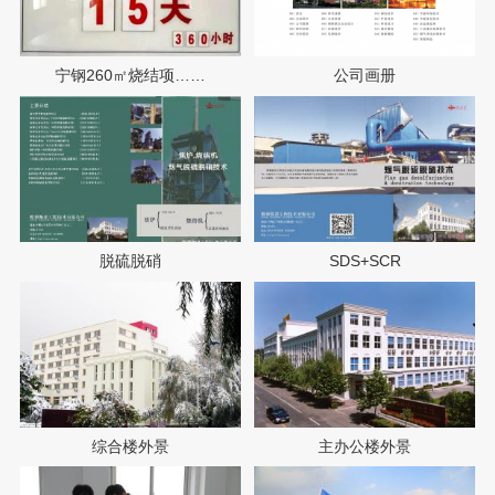
宁钢260㎡烧结项……
公司画册
脱硫脱硝
SDS+SCR
综合楼外景
主办公楼外景