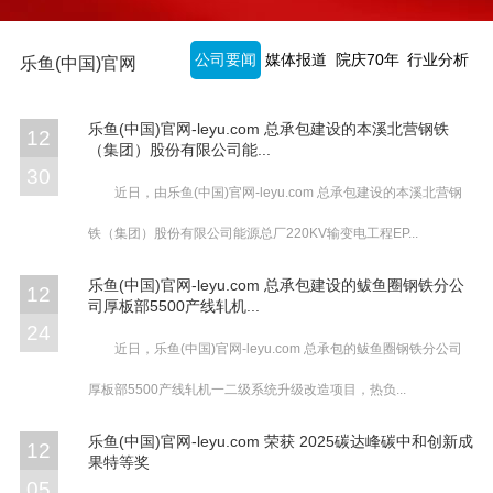
公司要闻
媒体报道
院庆70年
行业分析
乐鱼(中国)官网
乐鱼(中国)官网-leyu.com 总承包建设的本溪北营钢铁
12
（集团）股份有限公司能...
30
近日，由乐鱼(中国)官网-leyu.com 总承包建设的本溪北营钢
铁（集团）股份有限公司能源总厂220KV输变电工程EP...
乐鱼(中国)官网-leyu.com 总承包建设的鲅鱼圈钢铁分公
12
司厚板部5500产线轧机...
24
近日，乐鱼(中国)官网-leyu.com 总承包的鲅鱼圈钢铁分公司
厚板部5500产线轧机一二级系统升级改造项目，热负...
乐鱼(中国)官网-leyu.com 荣获 2025碳达峰碳中和创新成
12
果特等奖
05