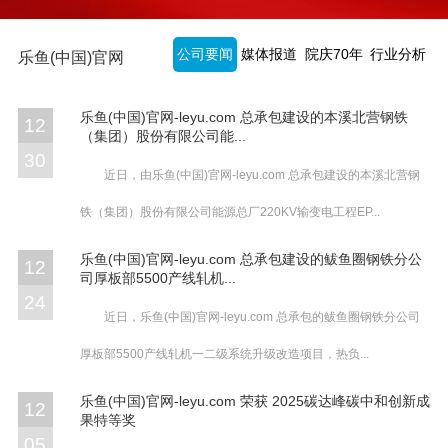
公司要闻
媒体报道
院庆70年
行业分析
乐鱼(中国)官网
乐鱼(中国)官网-leyu.com 总承包建设的本溪北营钢铁
12
（集团）股份有限公司能...
30
近日，由乐鱼(中国)官网-leyu.com 总承包建设的本溪北营钢
铁（集团）股份有限公司能源总厂220KV输变电工程EP...
乐鱼(中国)官网-leyu.com 总承包建设的鲅鱼圈钢铁分公
12
司厚板部5500产线轧机...
24
近日，乐鱼(中国)官网-leyu.com 总承包的鲅鱼圈钢铁分公司
厚板部5500产线轧机一二级系统升级改造项目，热负...
乐鱼(中国)官网-leyu.com 荣获 2025碳达峰碳中和创新成
12
果特等奖
05