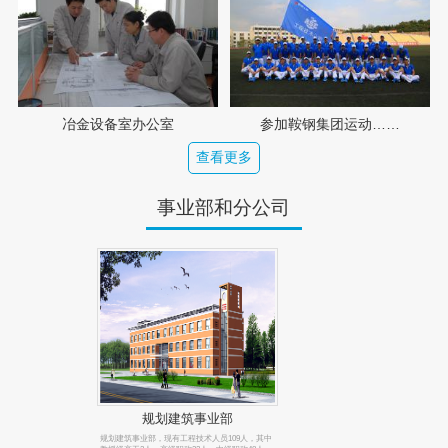
冶金设备室办公室
参加鞍钢集团运动……
查看更多
事业部和分公司
规划建筑事业部
规划建筑事业部，现有工程技术人员109人，其中