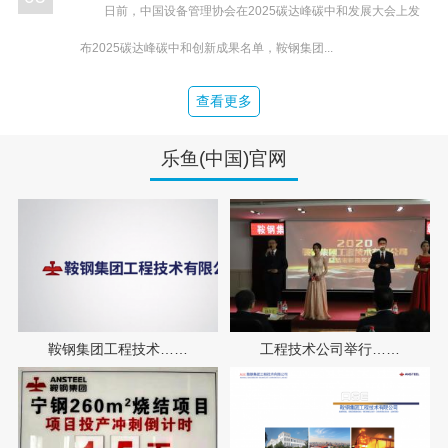
日前，中国设备管理协会在2025碳达峰碳中和发展大会上发
布2025碳达峰碳中和创新成果名单，鞍钢集团...
查看更多
乐鱼(中国)官网
鞍钢集团工程技术……
工程技术公司举行……