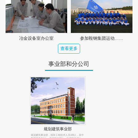
冶金设备室办公室
参加鞍钢集团运动……
查看更多
事业部和分公司
规划建筑事业部
规划建筑事业部，现有工程技术人员109人，其中