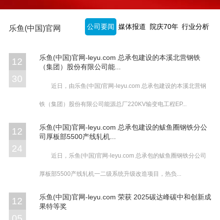
公司要闻
媒体报道
院庆70年
行业分析
乐鱼(中国)官网
乐鱼(中国)官网-leyu.com 总承包建设的本溪北营钢铁
12
（集团）股份有限公司能...
30
近日，由乐鱼(中国)官网-leyu.com 总承包建设的本溪北营钢
铁（集团）股份有限公司能源总厂220KV输变电工程EP...
乐鱼(中国)官网-leyu.com 总承包建设的鲅鱼圈钢铁分公
12
司厚板部5500产线轧机...
24
近日，乐鱼(中国)官网-leyu.com 总承包的鲅鱼圈钢铁分公司
厚板部5500产线轧机一二级系统升级改造项目，热负...
乐鱼(中国)官网-leyu.com 荣获 2025碳达峰碳中和创新成
12
果特等奖
05