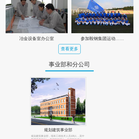
冶金设备室办公室
参加鞍钢集团运动……
查看更多
事业部和分公司
规划建筑事业部
规划建筑事业部，现有工程技术人员109人，其中