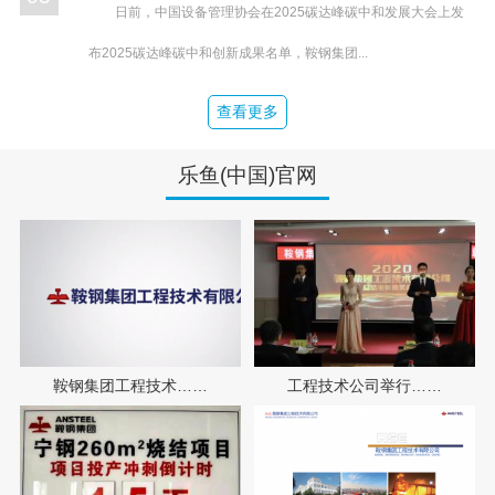
日前，中国设备管理协会在2025碳达峰碳中和发展大会上发
布2025碳达峰碳中和创新成果名单，鞍钢集团...
查看更多
乐鱼(中国)官网
鞍钢集团工程技术……
工程技术公司举行……