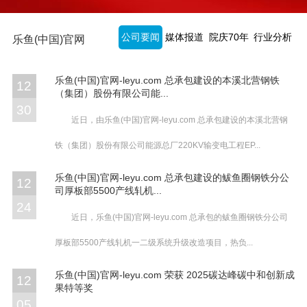
公司要闻
媒体报道
院庆70年
行业分析
乐鱼(中国)官网
乐鱼(中国)官网-leyu.com 总承包建设的本溪北营钢铁
12
（集团）股份有限公司能...
30
近日，由乐鱼(中国)官网-leyu.com 总承包建设的本溪北营钢
铁（集团）股份有限公司能源总厂220KV输变电工程EP...
乐鱼(中国)官网-leyu.com 总承包建设的鲅鱼圈钢铁分公
12
司厚板部5500产线轧机...
24
近日，乐鱼(中国)官网-leyu.com 总承包的鲅鱼圈钢铁分公司
厚板部5500产线轧机一二级系统升级改造项目，热负...
乐鱼(中国)官网-leyu.com 荣获 2025碳达峰碳中和创新成
12
果特等奖
05