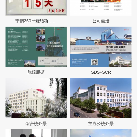
宁钢260㎡烧结项……
公司画册
脱硫脱硝
SDS+SCR
综合楼外景
主办公楼外景