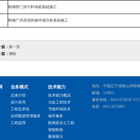
鞍钢西门混匀料场桩基础施工
鞍钢广州高强热镀锌项目桩基础施工
一篇：
第一页
一篇：
测绘
地址：中国辽宁省鞍山市鞍
网
业务模式
技术能力
邮编：114021
总体介绍
技术能力概况
服务热线：0412-6726187 6723
设计咨询
冶金工程技术
传真：0412-6725997
工程总承包
节能环保技术
合同能源管理服务
城市服务
工程监理
勘测及岩土工程
智能制造
案例展示