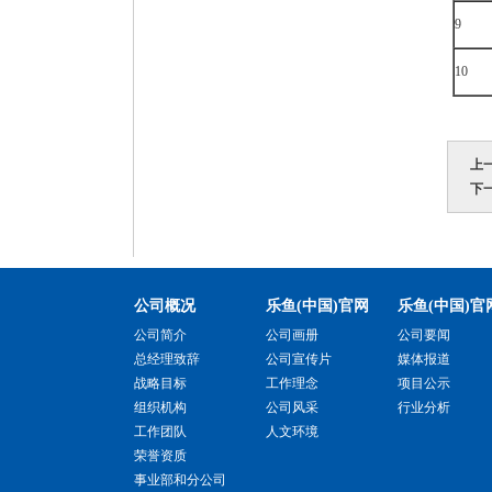
9
10
上
下
公司概况
乐鱼(中国)官网
乐鱼(中国)官
公司简介
公司画册
公司要闻
总经理致辞
公司宣传片
媒体报道
战略目标
工作理念
项目公示
组织机构
公司风采
行业分析
工作团队
人文环境
荣誉资质
事业部和分公司