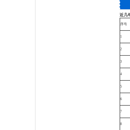
近几
序号
1
2
3
4
5
6
7
8