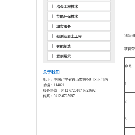
冶金工程技术
节能环保技术
城市服务
我院拥
勘测及岩土工程
智能制造
获得
案例展示
序号
关于我们
地址：中国辽宁省鞍山市鞍钢厂区正门内
1
邮编：114021
服务热线：0412-6726187 6723692
传真：0412-6725997
2
3