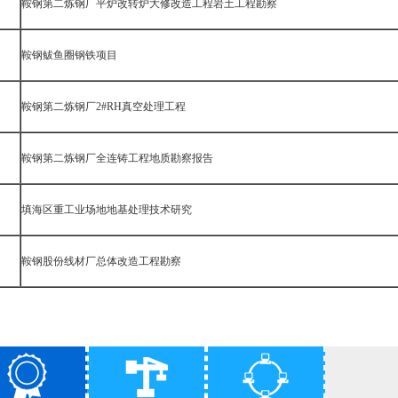
鞍钢第二炼钢厂平炉改转炉大修改造工程岩土工程勘察
鞍钢鲅鱼圈钢铁项目
鞍钢第二炼钢厂2#RH真空处理工程
鞍钢第二炼钢厂全连铸工程地质勘察报告
填海区重工业场地地基处理技术研究
鞍钢股份线材厂总体改造工程勘察