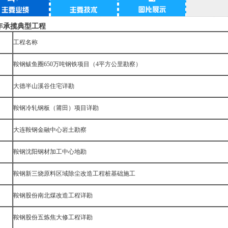
年承揽典型工程
工程名称
鞍钢鲅鱼圈650万吨钢铁项目（4平方公里勘察）
大德半山溪谷住宅详勘
鞍钢冷轧钢板（莆田）项目详勘
大连鞍钢金融中心岩土勘察
鞍钢沈阳钢材加工中心地勘
鞍钢新三烧原料区域除尘改造工程桩基础施工
鞍钢股份南北煤改造工程详勘
鞍钢股份五炼焦大修工程详勘