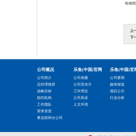
鞍钢西
上
下
公司概况
乐鱼(中国)官网
乐鱼(中国)官
公司简介
公司画册
公司要闻
总经理致辞
公司宣传片
媒体报道
战略目标
工作理念
项目公示
组织机构
公司风采
行业分析
工作团队
人文环境
荣誉资质
事业部和分公司