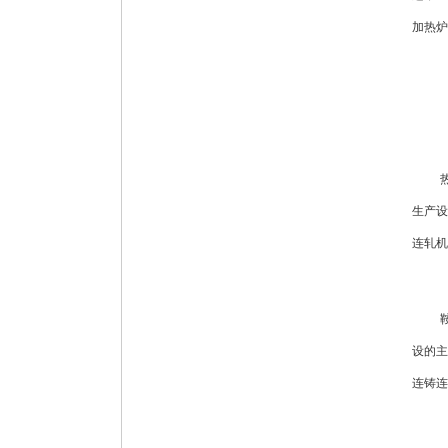
加热炉
生产设
连轧机
设的主
连铸连