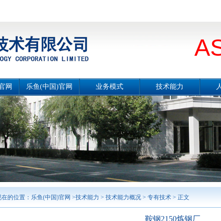
A
)官网
乐鱼(中国)官网
业务模式
技术能力
册
公司要闻
总体介绍
技术能力概况
片
媒体报道
设计咨询
冶金工程技术
念
项目公示
工程总承包
节能环保技术
采
行业分析
合同能源管理服务
城市服务
境
工程监理
勘测及岩土工程
智能制造
案例展示
现在的位置：
乐鱼(中国)官网
>
技术能力
>
技术能力概况
>
专有技术
> 正文
鞍钢2150炼钢厂