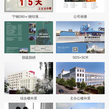
宁钢260㎡烧结项……
公司画册
脱硫脱硝
SDS+SCR
综合楼外景
主办公楼外景