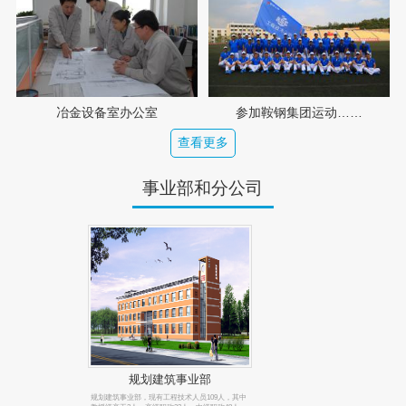
冶金设备室办公室
参加鞍钢集团运动……
查看更多
事业部和分公司
规划建筑事业部
规划建筑事业部，现有工程技术人员109人，其中