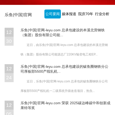
公司要闻
媒体报道
院庆70年
行业分析
乐鱼(中国)官网
乐鱼(中国)官网-leyu.com 总承包建设的本溪北营钢铁
12
（集团）股份有限公司能...
30
近日，由乐鱼(中国)官网-leyu.com 总承包建设的本溪北营钢
铁（集团）股份有限公司能源总厂220KV输变电工程EP...
乐鱼(中国)官网-leyu.com 总承包建设的鲅鱼圈钢铁分公
12
司厚板部5500产线轧机...
24
近日，乐鱼(中国)官网-leyu.com 总承包的鲅鱼圈钢铁分公司
厚板部5500产线轧机一二级系统升级改造项目，热负...
乐鱼(中国)官网-leyu.com 荣获 2025碳达峰碳中和创新成
12
果特等奖
05