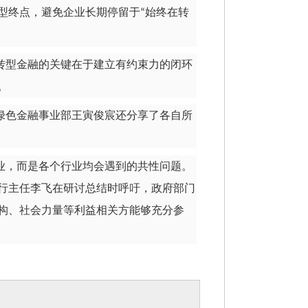
型终点，避免企业长期停留于
始终在转
“
转型金融的关键在于建立有约束力的闭环
。
绿色金融事业部王寅俊宸还分享了各自所
业，而是各个行业均会遇到的共性问题。
行主任李飞在研讨总结时呼吁，政府部门
构、社会力量等利益相关方能够充分参