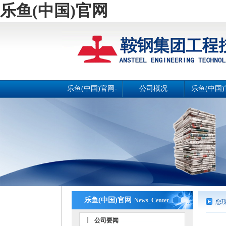
乐鱼(中国)官网
乐鱼(中国)官网-
公司概况
乐鱼(中国
公司简介
公司画
leyu.com
总经理致辞
公司宣传
战略目标
工作理
组织机构
公司风
工作团队
人文环
荣誉资质
事业部和分公司
乐鱼(中国)官网
News_Center
您
公司要闻