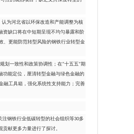
，认为河北省以环保改造和产能调整为核
融资缺口将在中短期呈现不均匀暴露和阶
效、更能防范转型风险的钢铁行业转型金
规划一致性和政策协调性；在
十五五
期
“
”
融功能定位，厘清转型金融与绿色金融的
金融工具箱，强化系统性支持能力；完善
。
关注钢铁行业低碳转型的社会组织等
多
30
现贡献更多力量进行了探讨。