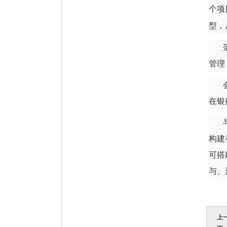
个项
型，
管理
在银
构建
可搭
与、
上