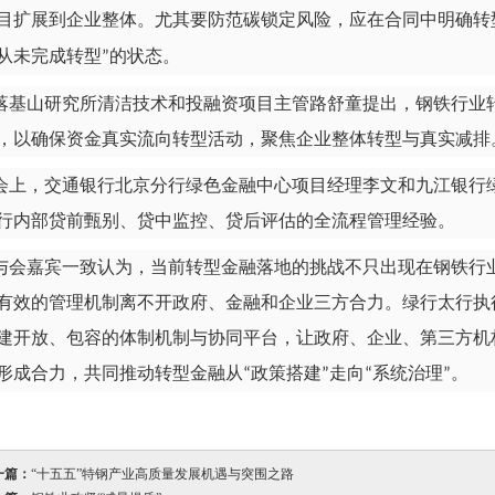
目扩展到企业整体。尤其要防范碳锁定风险，应在合同中明确转
从未完成转型
的状态。
”
落基山研究所清洁技术和投融资项目主管路舒童提出，钢铁行业
，以确保资金真实流向转型活动，聚焦企业整体转型与真实减排
会上，交通银行北京分行绿色金融中心项目经理李文和九江银行
行内部贷前甄别、贷中监控、贷后评估的全流程管理经验。
与会嘉宾一致认为，当前转型金融落地的挑战不只出现在钢铁行
有效的管理机制离不开政府、金融和企业三方合力。绿行太行执
建开放、包容的体制机制与协同平台，让政府、企业、第三方机
形成合力，共同推动转型金融从
政策搭建
走向
系统治理
。
“
”
“
”
一篇：
“十五五”特钢产业高质量发展机遇与突围之路