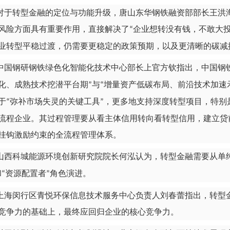
对于转型金融的定位与功能升级，唐山东华钢铁融资部部长王洪
风险方面具有重要作用，直接解决了
企业想转没有钱，不敢大
“
业转型平稳过渡，仍需要更稳定的政策预期，以及更清晰的碳减
中国钢研钢铁绿色化智能化技术中心部长上官方钦指出，中国钢
化、成熟技术挖潜平台期
与
增量资产低碳布局、前沿技术加速
”
“
于
弥补市场失灵的关键工具
，更多地支持深度转型项目，特别
“
”
流程企业。其过程管理要从看主体信用转向看转型信用，建立贷
挂钩激励约束的全流程管理体系。
山西科城能源环境创新研究院院长何泓认为，转型金融需要从单
和
资源配置者
角色演进。
“
”
上海闵行区青悦环保信息技术服务中心负责人刘春蕾指出，转型
竞争力的基础上，最终应回归企业的核心竞争力。