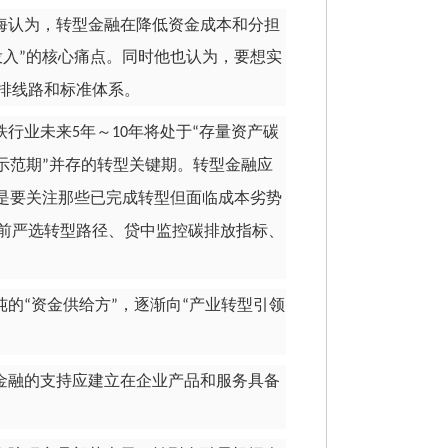
海认为，转型金融在降低资金成本和分担
投入
的核心痛点。同时他也认为，要想实
”
排线路和标准体系。
铁行业未来
年～
年将处于
存量资产碳
5
10
“
示范期
并存的转型关键期。转型金融应
”
是要关注那些已完成转型但面临成本劣势
前严选转型路径、贷中监控碳排放指标、
纯的
资金供给方
，逐渐向
产业转型引领
“
”
“
金融的支持应建立在企业产品和服务具备