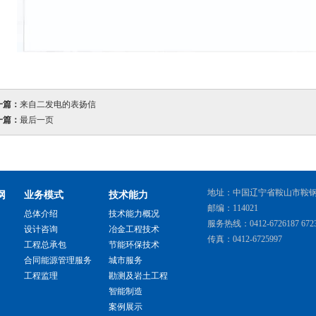
一篇：
来自二发电的表扬信
一篇：
最后一页
地址：中国辽宁省鞍山市鞍
网
业务模式
技术能力
邮编：114021
总体介绍
技术能力概况
服务热线：0412-6726187 6723
设计咨询
冶金工程技术
传真：0412-6725997
工程总承包
节能环保技术
合同能源管理服务
城市服务
工程监理
勘测及岩土工程
智能制造
案例展示